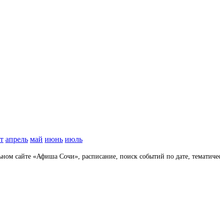
т
апрель
май
июнь
июль
ьном сайте
«Афиша Сочи»
, расписание, поиск событий по дате, тематич