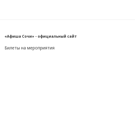
«Афиша Сочи» - официальный сайт
Билеты на мероприятия
Главное
Пользователю
О проекте
FAQ
Контакты
Блог
Бизнес
Реклама на сайте
Приложение
Android