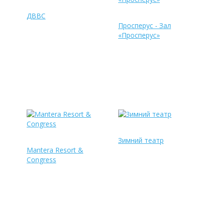
ДВВС
Просперус - Зал
«Просперус»
Зимний театр
Mantera Resort &
Congress