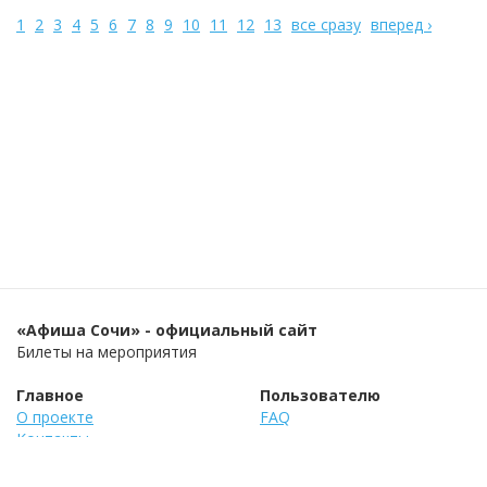
1
2
3
4
5
6
7
8
9
10
11
12
13
все сразу
вперед ›
«Афиша Сочи» - официальный сайт
Билеты на мероприятия
Главное
Пользователю
О проекте
FAQ
Контакты
Блог
Бизнес
Реклама на сайте