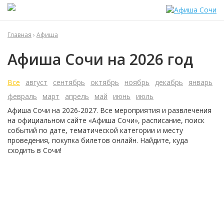
Главная
›
Афиша
Афиша Сочи на 2026 год
Все
август
сентябрь
октябрь
ноябрь
декабрь
январь
февраль
март
апрель
май
июнь
июль
Афиша Сочи на 2026-2027. Все мероприятия и развлечения
на официальном сайте
«Афиша Сочи»
, расписание, поиск
событий по дате, тематической категории и месту
проведения, покупка билетов онлайн. Найдите, куда
сходить в Сочи!