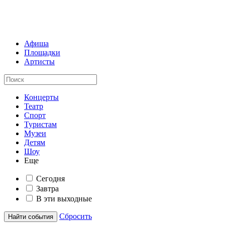
Афиша
Площадки
Артисты
Концерты
Театр
Спорт
Туристам
Музеи
Детям
Шоу
Еще
Сегодня
Завтра
В эти выходные
Сбросить
Найти события