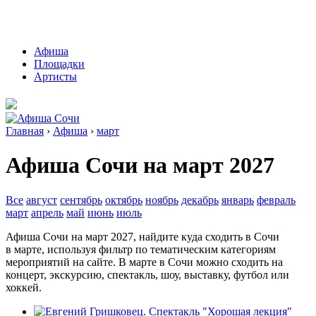
Афиша
Площадки
Артисты
Главная
›
Афиша
›
март
Афиша Сочи на март 2027
Все
август
сентябрь
октябрь
ноябрь
декабрь
январь
февраль
март
апрель
май
июнь
июль
Афиша Сочи на
март
2027
, найдите куда сходить в Сочи
в
марте, используя фильтр по тематическим категориям
мероприятий на сайте.
В
марте в Сочи можно сходить на
концерт, экскурсию, спектакль, шоу, выставку, футбол или
хоккей.