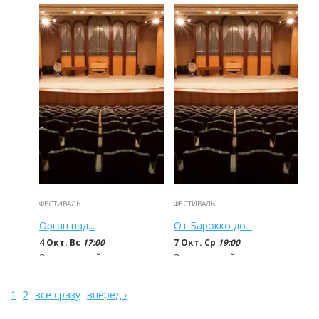
700 - 2 000
руб
700 - 2 000
руб
ФЕСТИВАЛЬ
ФЕСТИВАЛЬ
Орган над...
От Барокко до...
4 Окт. Вс
17:00
7 Окт. Ср
19:00
Зал органной и...
Зал органной и...
700 - 2 000
руб
700 - 2 000
руб
1
2
все сразу
вперед ›