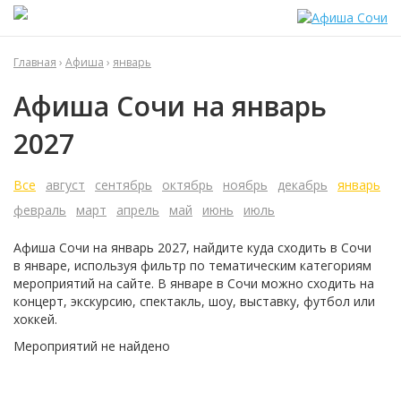
Главная
›
Афиша
›
январь
Афиша Сочи на январь
2027
Все
август
сентябрь
октябрь
ноябрь
декабрь
январь
февраль
март
апрель
май
июнь
июль
Афиша Сочи на
январь
2027
, найдите куда сходить в Сочи
в
январе, используя фильтр по тематическим категориям
мероприятий на сайте.
В
январе в Сочи можно сходить на
концерт, экскурсию, спектакль, шоу, выставку, футбол или
хоккей.
Мероприятий не найдено