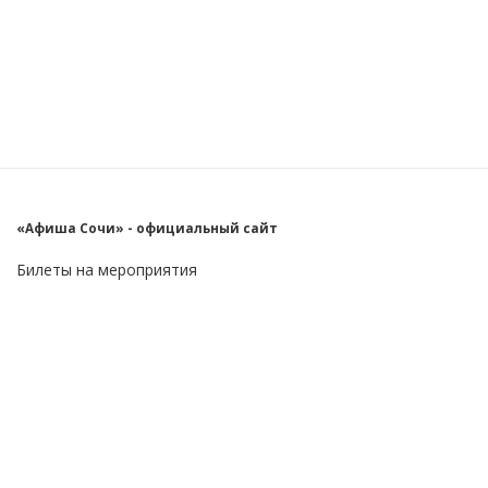
«Афиша Сочи» - официальный сайт
Билеты на мероприятия
Главное
Пользователю
О проекте
FAQ
Контакты
Блог
Бизнес
Реклама на сайте