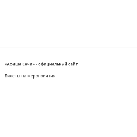
«Афиша Сочи» - официальный сайт
Билеты на мероприятия
Главное
Пользователю
О проекте
FAQ
Контакты
Блог
Бизнес
Реклама на сайте