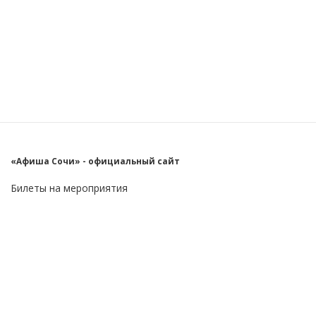
«Афиша Сочи» - официальный сайт
Билеты на мероприятия
Главное
Пользователю
О проекте
FAQ
Контакты
Блог
Бизнес