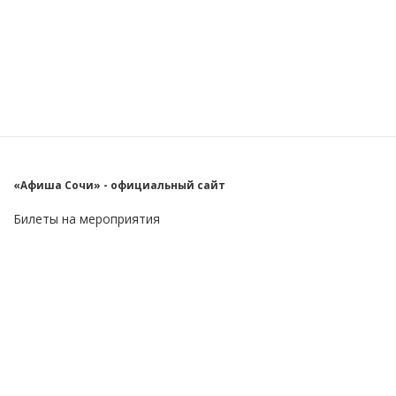
«Афиша Сочи» - официальный сайт
Билеты на мероприятия
Главное
Пользователю
О проекте
FAQ
Контакты
Блог
Бизнес
Реклама на сайте