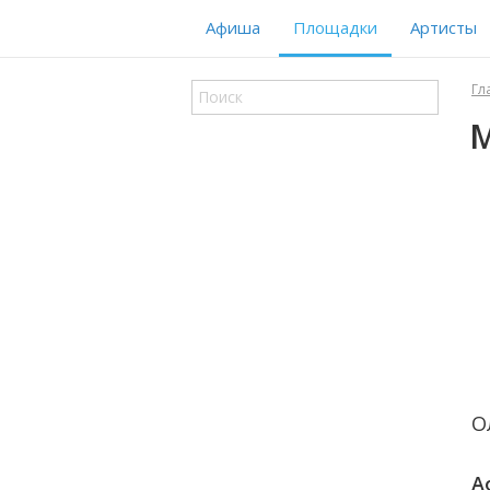
Афиша
Площадки
Артисты
Гл
М
О
А