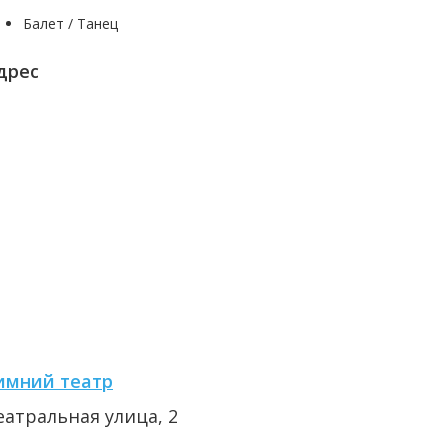
Балет / Танец
дрес
имний театр
еатральная улица, 2