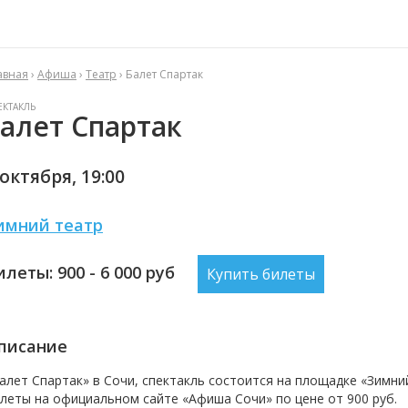
авная
›
Афиша
›
Театр
› Балет Спартак
ЕКТАКЛЬ
алет Спартак
 октября,
19:00
имний театр
илеты: 900 - 6 000
руб
Купить билеты
писание
алет Спартак
»
в Сочи, спектакль
состоится на площадке
«
Зимни
леты на официальном сайте «Афиша Сочи» по цене от
900 руб.