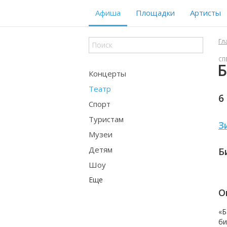
Афиша
Площадки
Артисты
Гл
СП
Б
Концерты
Театр
6
Спорт
Туристам
З
Музеи
Детям
Б
Шоу
Еще
О
«
Б
би