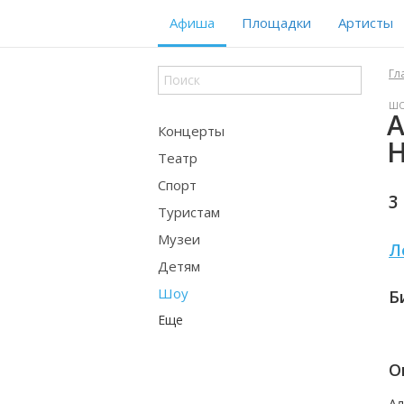
Афиша
Площадки
Артисты
Гл
Ш
А
Концерты
Н
Театр
Спорт
3
Туристам
Музеи
Л
Детям
Шоу
Б
Еще
О
Ал