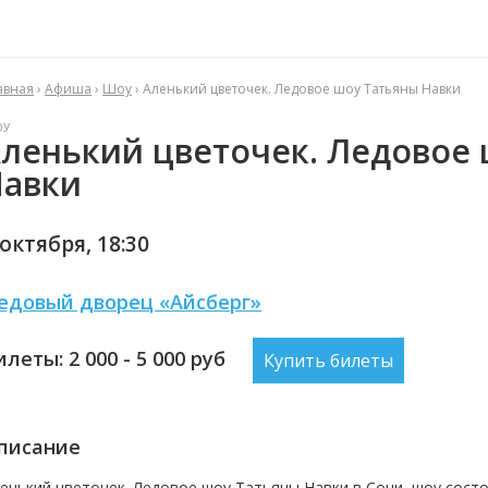
авная
›
Афиша
›
Шоу
› Аленький цветочек. Ледовое шоу Татьяны Навки
ОУ
ленький цветочек. Ледовое
авки
 октября,
18:30
едовый дворец «Айсберг»
илеты: 2 000 - 5 000
руб
Купить билеты
писание
енький цветочек. Ледовое шоу Татьяны Навки в Сочи, шоу
состо