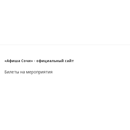
«Афиша Сочи» - официальный сайт
Билеты на мероприятия
Главное
Пользователю
О проекте
FAQ
Контакты
Блог
Бизнес
Реклама на сайте