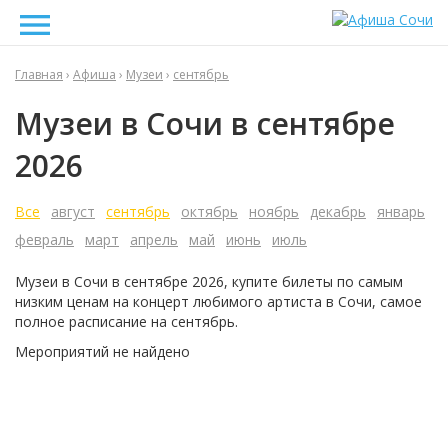
Главная
›
Афиша
›
Музеи
›
сентябрь
Музеи в Сочи в сентябре
2026
Все
август
сентябрь
октябрь
ноябрь
декабрь
январь
февраль
март
апрель
май
июнь
июль
Музеи в Сочи в
сентябре
2026
, купите билеты по самым
низким ценам на концерт любимого артиста в Сочи, самое
полное расписание на
сентябрь.
Мероприятий не найдено